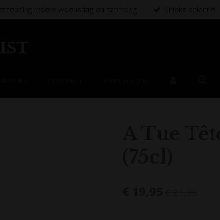
erzending iedere woensdag en zaterdag
Unieke selectie!
IST
HIPPING
CONTACT
BIERCHEQUE
A Tue Tête
(75cl)
€ 19,95
€ 21,90