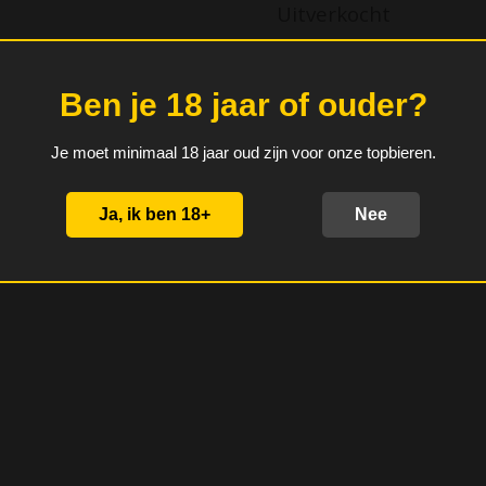
Uitverkocht
Ben je 18 jaar of ouder?
Bier van gemengde gisting g
fantastische Zwitserse brouw
Je moet minimaal 18 jaar oud zijn voor onze topbieren.
Alcoholgehalte: 6,5%
Ja, ik ben 18+
Nee
D
D
S
e
e
h
l
e
a
e
l
r
n
e