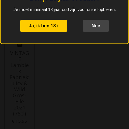
Je moet minimaal 18 jaar oud zijn voor onze topbieren.
In winkelwagen
In winkelwagen
In winkelwagen
In winkelwag
Ja, ik ben 18+
Nee
VINTAG
E
Lambie
k
Fabriek:
Juicy &
Wild
Gros-
Elle
2021
(75cl)
€ 15,95