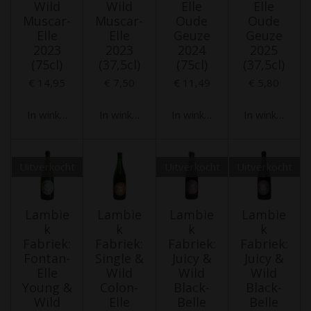
Wild
Wild
Elle
Elle
Muscar-
Muscar-
Oude
Oude
Elle
Elle
Geuze
Geuze
2023
2023
2024
2025
(75cl)
(37,5cl)
(75cl)
(37,5cl)
€ 14,95
€ 7,50
€ 11,49
€ 5,80
In winkelwagen
In winkelwagen
In winkelwagen
In winkelwag
Uitverkocht
Uitverkocht
Uitverkocht
Lambie
Lambie
Lambie
Lambie
k
k
k
k
Fabriek:
Fabriek:
Fabriek:
Fabriek:
Fontan-
Single &
Juicy &
Juicy &
Elle
Wild
Wild
Wild
Young &
Colon-
Black-
Black-
Wild
Elle
Belle
Belle