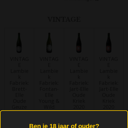
VINTAGE
VINTAG
VINTAG
VINTAG
VINTAG
E
E
E
E
Lambie
Lambie
Lambie
Lambie
k
k
k
k
Fabriek:
Fabriek:
Fabriek:
Fabriek:
Brett-
Fontan-
Jart-Elle
Jart-Elle
Elle
Elle
Oude
Oude
Oude
Young &
Kriek
Kriek
Geuze
Wild
2020
2020
2020
2020 (75
(37,5cl)
(75cl)
(75cl)
cl)
€ 10,50
€ 17,50
Ben je 18 jaar of ouder?
€ 18,65
€ 15,60