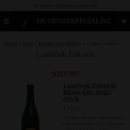
Gratis verzending vanaf €80
Ga
direct
naar
DE GEUZESPECIALIST
de
hoofdinhoud
Home
»
Shop
»
Brouwers en Stekers
»
Lambiek Fabriek
Lambiek Fabriek
NIEUW!
Lambiek Fabriek:
Rhub-Elle 2025
(75cl)
€ 12,80
Fruitbier op basis van lambiek
met toevoeging van 300 gram