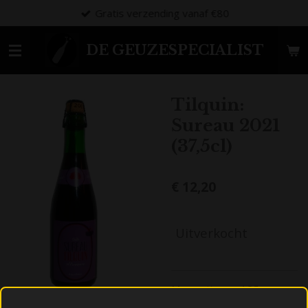
Gratis verzending vanaf €80
Ga
direct
naar
DE GEUZESPECIALIST
de
hoofdinhoud
Tilquin:
Sureau 2021
(37,5cl)
€ 12,20
Uitverkocht
Maceratie van 125 gram
vlierbessen per liter