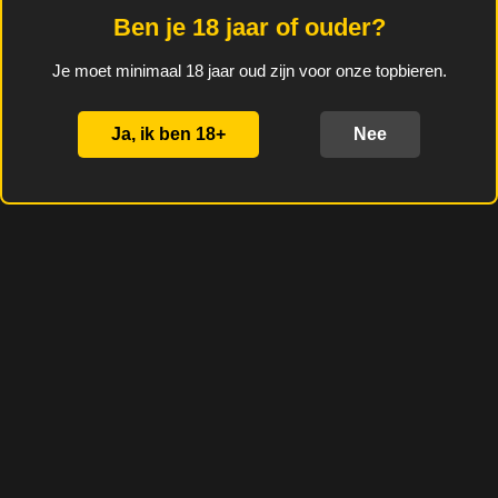
lambiek. Flink zuur, maar
Ben je 18 jaar of ouder?
wel die typische Tilquin
smaak.
Je moet minimaal 18 jaar oud zijn voor onze topbieren.
Alcoholgehalte: 6,6%
Ja, ik ben 18+
Nee
D
D
S
D
e
e
h
e
l
e
a
l
e
l
r
e
n
e
n