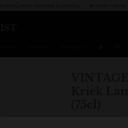
erzending iedere woensdag en zaterdag
Unieke selectie!
IST
HIPPING
CONTACT
BIERCHEQUE
VINTAGE
Kriek La
(75cl)
€ 27,45