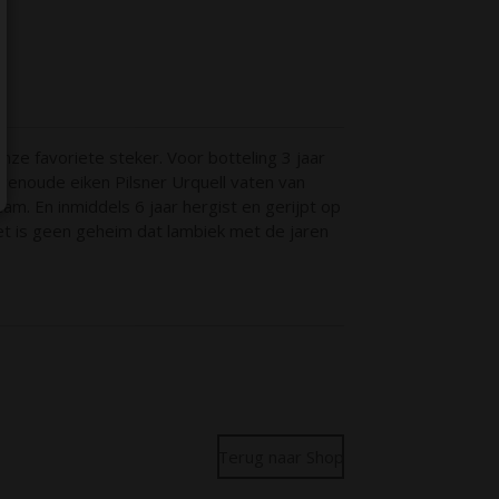
ze favoriete steker. Voor botteling 3 jaar
enoude eiken Pilsner Urquell vaten van
am. En inmiddels 6 jaar hergist en gerijpt op
Het is geen geheim dat lambiek met de jaren
Terug naar Shop