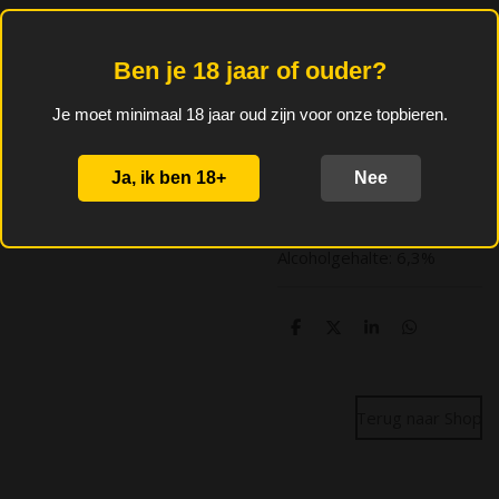
Ben je 18 jaar of ouder?
35% handgeplukte
biologische frambozen
Je moet minimaal 18 jaar oud zijn voor onze topbieren.
ruim 4 maanden
gemacereerd in lambieken
van 5 verschillende
Ja, ik ben 18+
Nee
brouwsel. Onvolprezen
kwaliteit!
Alcoholgehalte: 6,3%
D
D
S
D
e
e
h
e
l
e
a
l
e
l
r
e
n
e
n
Terug naar Shop