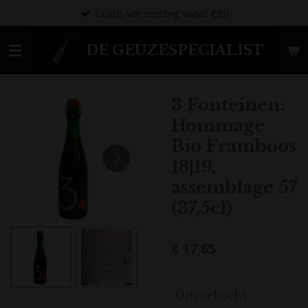
Gratis verzending vanaf €80
Ga
direct
naar
DE GEUZESPECIALIST
de
hoofdinhoud
3 Fonteinen:
Hommage
Bio Framboos
18|19,
assemblage 57
(37,5cl)
€ 17,65
Uitverkocht