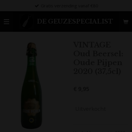
Gratis verzending vanaf €80
Ga
direct
naar
DE GEUZESPECIALIST
de
hoofdinhoud
VINTAGE
Oud Beersel:
Oude Pijpen
2020 (37,5cl)
€ 9,95
Uitverkocht