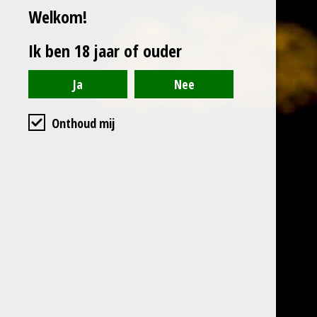
Welkom!
Ik ben 18 jaar of ouder
Onthoud mij