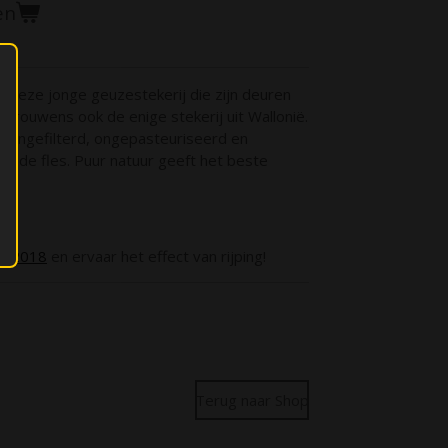
en
 deze jonge geuzestekerij die zijn deuren
 Trouwens ook de enige stekerij uit Wallonië.
. Ongefilterd, ongepasteuriseerd en
p de fles. Puur natuur geeft het beste
in 2018
en ervaar het effect van rijping!
Terug naar Shop