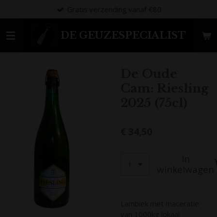
Gratis verzending vanaf €80
Ga
direct
naar
DE GEUZESPECIALIST
de
hoofdinhoud
De Oude
Cam: Riesling
2025 (75cl)
€ 34,50
In
winkelwagen
Lambiek met maceratie
van 1000kg lokaal