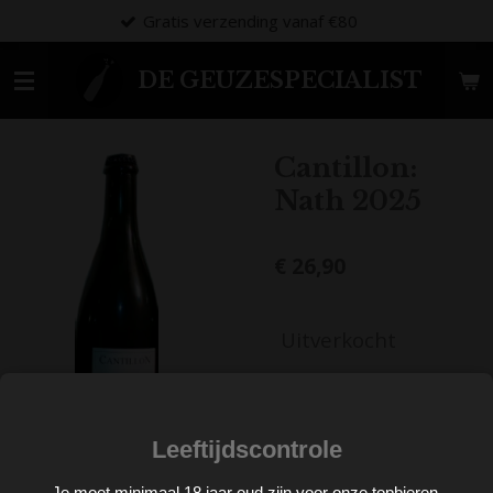
Gratis verzending vanaf €80
V
Ga
direct
naar
DE GEUZESPECIALIST
de
hoofdinhoud
Cantillon:
Nath 2025
€ 26,90
Uitverkocht
MAX 2 per klant
Leeftijdscontrole
Je moet minimaal 18 jaar oud zijn voor onze topbieren.