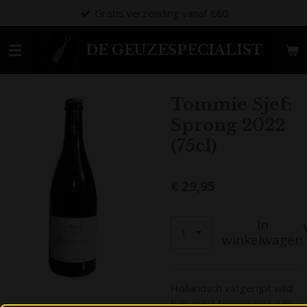
Gratis verzending vanaf €80
Ga
direct
naar
DE GEUZESPECIALIST
de
hoofdinhoud
Tommie Sjef:
Sprong 2022
(75cl)
€ 29,95
In
winkelwagen
Hollandsch vatgerijpt wild
bier mert toevoeging van