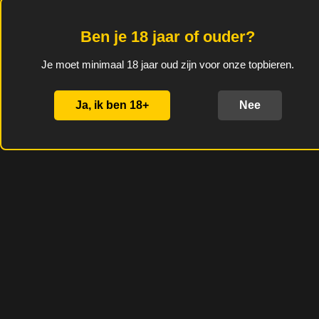
salie en absintalsem voor
een kruidige toets.
Ben je 18 jaar of ouder?
Je moet minimaal 18 jaar oud zijn voor onze topbieren.
D
D
S
D
e
e
h
e
l
e
a
l
Ja, ik ben 18+
Nee
e
l
r
e
n
e
n