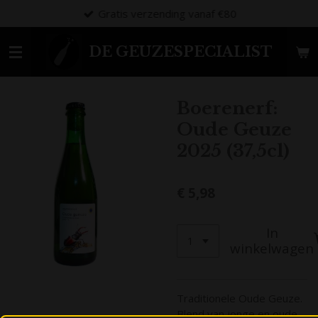
Gratis verzending vanaf €80
Ga
direct
naar
DE GEUZESPECIALIST
de
hoofdinhoud
Boerenerf:
Oude Geuze
2025 (37,5cl)
€ 5,98
In
winkelwagen
Traditionele Oude Geuze.
Blend van jonge en oude