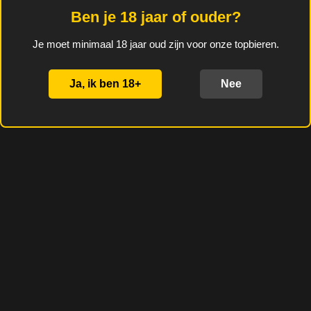
Ben je 18 jaar of ouder?
Alcoholgehalte: 5,6%
Je moet minimaal 18 jaar oud zijn voor onze topbieren.
D
D
S
D
e
e
h
e
Ja, ik ben 18+
Nee
l
e
a
l
e
l
r
e
n
e
n