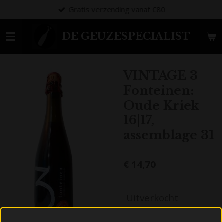
Gratis verzending vanaf €80
Ga
direct
naar
DE GEUZESPECIALIST
de
hoofdinhoud
VINTAGE 3
Fonteinen:
Oude Kriek
16|17,
assemblage 31
€ 14,70
Uitverkocht