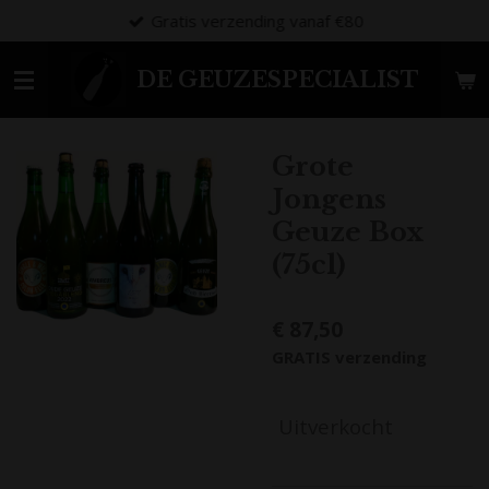
Gratis verzending vanaf €80
Ga
direct
naar
DE GEUZESPECIALIST
de
hoofdinhoud
Grote
Jongens
Geuze Box
(75cl)
€ 87,50
GRATIS verzending
Uitverkocht