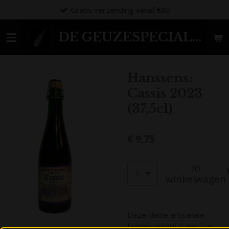
Gratis verzending vanaf €80
Ga
direct
naar
DE GEUZESPECIALIST
de
hoofdinhoud
Hanssens:
Cassis 2023
(37,5cl)
€ 9,75
In
winkelwagen
Deze kleine artisanale
familiestekerij is een van