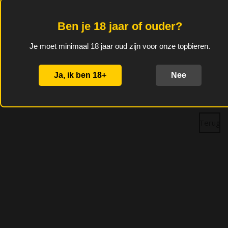
onze huisfavorieten. 40%
zwarte bosbessen op
Ben je 18 jaar of ouder?
traditionele lambiek.
Je moet minimaal 18 jaar oud zijn voor onze topbieren.
Alcoholgehalte: 6%
Ja, ik ben 18+
Nee
D
D
S
D
e
e
h
e
l
e
a
l
e
l
r
e
n
e
n
Terug