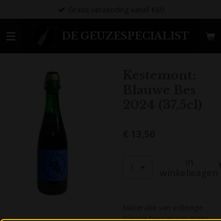
Gratis verzending vanaf €80
Ga
direct
naar
DE GEUZESPECIALIST
de
hoofdinhoud
Kestemont:
Blauwe Bes
2024 (37,5cl)
€ 13,50
In
winkelwagen
Maceratie van volledige
blauwe bessen van eigen