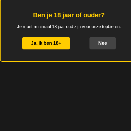
teelt op lambiek van
minstens 1 jaar oud.
Ben je 18 jaar of ouder?
Alcoholgehalte: 5,5%
Je moet minimaal 18 jaar oud zijn voor onze topbieren.
D
D
S
D
Ja, ik ben 18+
Nee
e
e
h
e
l
e
a
l
e
l
r
e
n
e
n