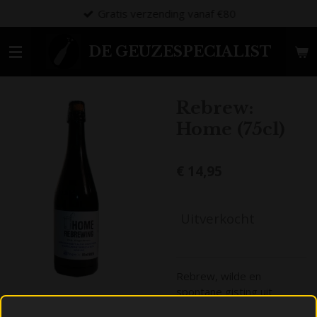
Gratis verzending vanaf €80
Ga
direct
naar
DE GEUZESPECIALIST
de
hoofdinhoud
Rebrew:
Home (75cl)
€ 14,95
Uitverkocht
Rebrew, wilde en
spontane gisting uit
Oekraïne! Prachtige,