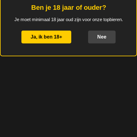
fruitige, friszure wild ale
Ben je 18 jaar of ouder?
met zwarte bessen.
Je moet minimaal 18 jaar oud zijn voor onze topbieren.
Alcoholgehalte: 5,5%
Ja, ik ben 18+
Nee
D
D
S
D
e
e
h
e
l
e
a
l
e
l
r
e
n
e
n