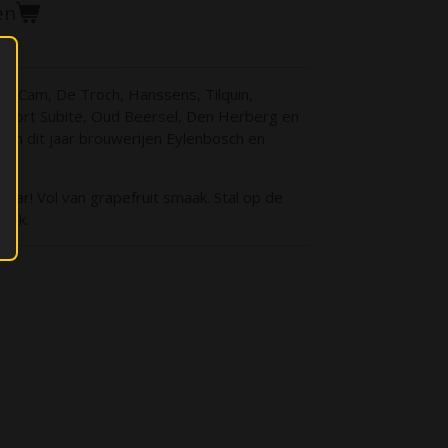
en
De Cam, De Troch, Hanssens, Tilquin,
 Mort Subite, Oud Beersel, Den Herberg en
en dit jaar brouwerijen Eylenbosch en
 jaar! Vol van grapefruit smaak. Stal op de
ronk.