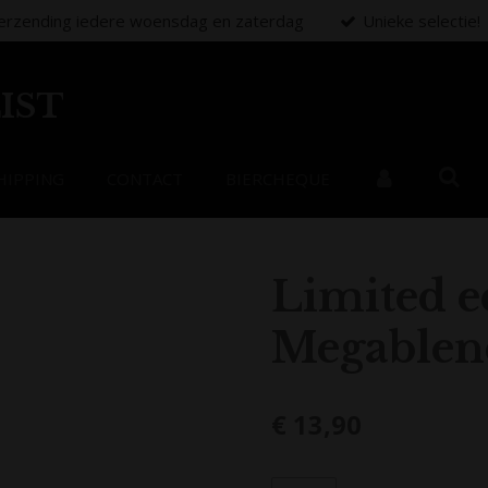
erzending iedere woensdag en zaterdag
Unieke selectie!
IST
HIPPING
CONTACT
BIERCHEQUE
Limited 
Megablend
€ 13,90