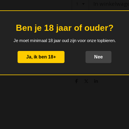
In winkelwag
Ben je 18 jaar of ouder?
Bevat lambieken van: Boon, 
Lambiek Fabriek, Lindemans,
Timmermans. En als debutant
Je moet minimaal 18 jaar oud zijn voor onze topbieren.
Kestemont.
Verrassend lekkere editie dit
Ja, ik ben 18+
Nee
neus, hout en een droge afd
D
D
S
e
e
h
l
e
a
e
l
r
n
e