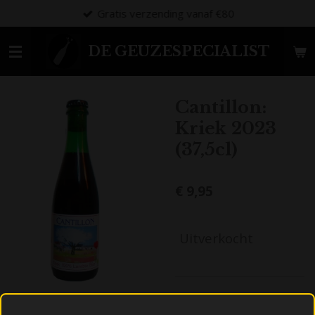
Gratis verzending vanaf €80
Ga
direct
naar
DE GEUZESPECIALIST
de
hoofdinhoud
Cantillon:
Kriek 2023
(37,5cl)
€ 9,95
Uitverkocht
D
D
S
D