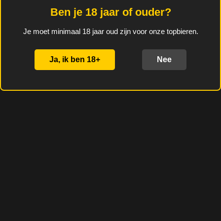
e
e
h
e
l
e
a
l
Ben je 18 jaar of ouder?
e
l
r
e
n
e
n
Je moet minimaal 18 jaar oud zijn voor onze topbieren.
Ja, ik ben 18+
Nee