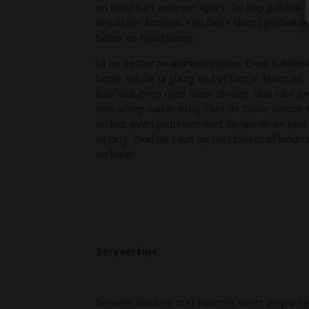
en houd hart en lever apart. De kop gebruik je
Braad het konijn in een flinke klont (geklaarde
boter en houd warm.
Ui en oesterzwammen snijden. Even bakken 
boter tot de ui glazig is. Evt hartje, lever en
knoflook even mee laten stoven. Dan naar s
een schep suiker erbij. Giet de Oude Geuze e
en laat even pruttelen met de laurier en tijm.
te lang. Bind de saus op met bloem of bindm
en klaar!
Serveertips
Serveer klassiek met haricots verts en puree