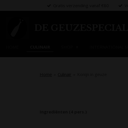
Gratis verzending vanaf €80
V
Ga
direct
naar
de
DE GEUZESPECIAL
hoofdinhoud
HOME
CULINAIR
SHOP
INTERNATIONAL S
Home
»
Culinair
»
Konijn in geuze
Ingrediënten (4 pers.)