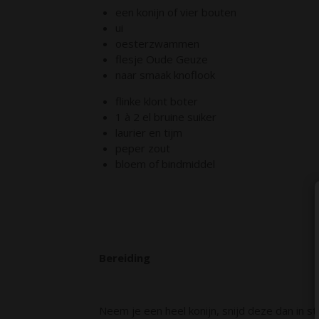
een konijn of vier bouten
ui
oesterzwammen
flesje Oude Geuze
naar smaak knoflook
flinke klont boter
1 à 2 el bruine suiker
laurier en tijm
peper zout
bloem of bindmiddel
Bereiding
Neem je een heel konijn, snijd deze dan in s